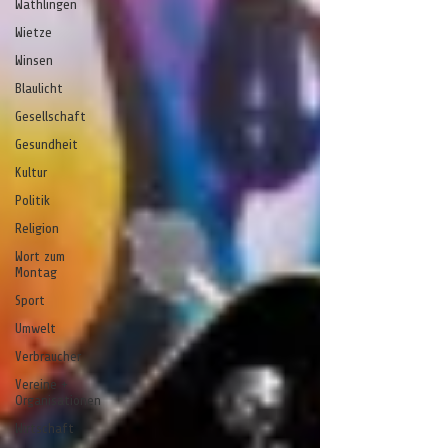
Wathlingen
Wietze
Winsen
Blaulicht
Gesellschaft
Gesundheit
Kultur
Politik
Religion
Wort zum
Montag
Sport
Umwelt
Verbraucher
Vereine +
Organisationen
Wirtschaft