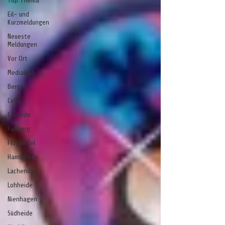
Top Thema
Eil- und
Kurzmeldungen
Neueste
Meldungen
Vor Ort
MediaWall
Bergen
Celle
Eschede
Faßberg
Flotwedel
Hambühren
Lachendorf
Lohheide
Nienhagen
Südheide