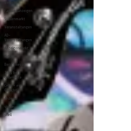
Verkehr
Familienanzeigen
Stellenmarkt
Veranstaltungen
AD-
Veranstaltungen
Anzeigenmarkt
Kinder
Berufsmesse
Jobs bei
CelleHeute
Celle - ein
Gedicht
Anzeige
stelle
stell