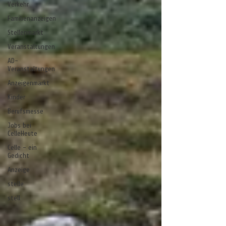
Verkehr
Familienanzeigen
Stellenmarkt
Veranstaltungen
AD-
Veranstaltungen
Anzeigenmarkt
Kinder
Berufsmesse
Jobs bei
CelleHeute
Celle - ein
Gedicht
Anzeige
stelle
stell