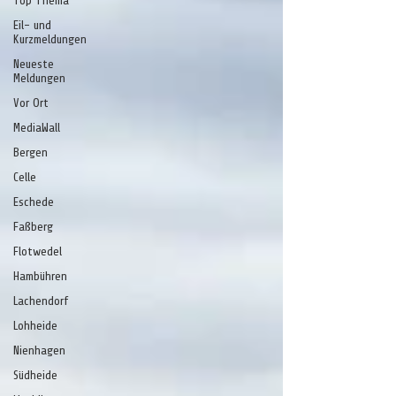
Top Thema
Eil- und
Kurzmeldungen
Neueste
Meldungen
Vor Ort
MediaWall
Bergen
Celle
Eschede
Faßberg
Flotwedel
Hambühren
Lachendorf
Lohheide
Nienhagen
Südheide