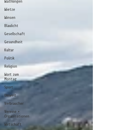
Wathlingen
Wietze
Winsen
Blaulicht
Gesellschaft
Gesundheit
Kultur
Politik
Religion
Wort zum
Montag
Sport
Umwelt
Verbraucher
Vereine +
Organisationen
Wirtschaft