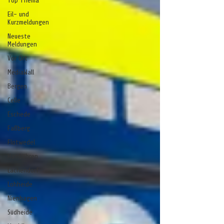
Top Thema
Eil- und
Kurzmeldungen
Neueste
Meldungen
Vor Ort
MediaWall
Bergen
Celle
Eschede
Faßberg
Flotwedel
Hambühren
Lachendorf
Lohheide
Nienhagen
Südheide