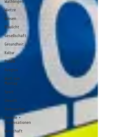
Wathlingen
Wietze
Winsen
Blaulicht
Gesellschaft
Gesundheit
Kultur
Politik
Religion
Wort zum
Montag
Sport
Umwelt
Verbraucher
Vereine +
Organisationen
Wirtschaft