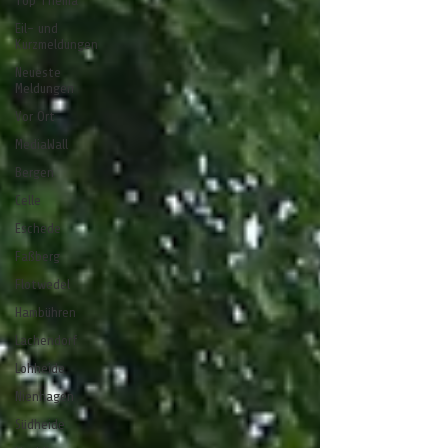
Top Thema
Eil- und
Kurzmeldungen
Neueste
Meldungen
Vor Ort
MediaWall
Bergen
Celle
Eschede
Faßberg
Flotwedel
Hambühren
Lachendorf
Lohheide
Nienhagen
Südheide