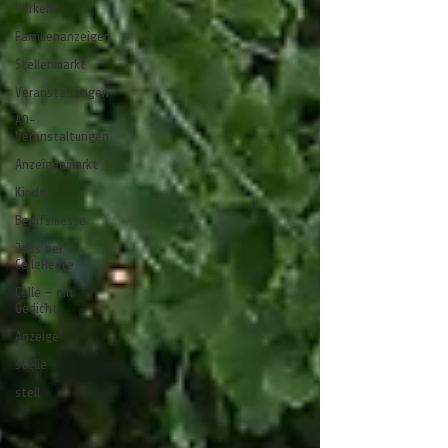
Verkehr
Familienanzeigen
Stellenmarkt
Veranstaltungen
AD-
Veranstaltungen
Anzeigenmarkt
Kinder
Berufsmesse
Jobs bei
CelleHeute
Celle - ein
Gedicht
Anzeige
stelle
stell