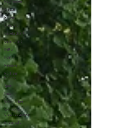
Wathlingen
Wietze
Winsen
Blaulicht
Gesellschaft
Gesundheit
Kultur
Politik
Religion
Wort zum
Montag
Sport
Umwelt
Verbraucher
Vereine +
Organisationen
Wirtschaft