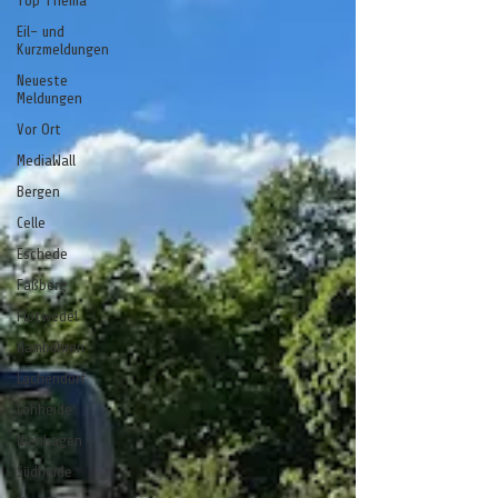
Top Thema
Eil- und
Kurzmeldungen
Neueste
Meldungen
Vor Ort
MediaWall
Bergen
Celle
Eschede
Faßberg
Flotwedel
Hambühren
Lachendorf
Lohheide
Nienhagen
Südheide