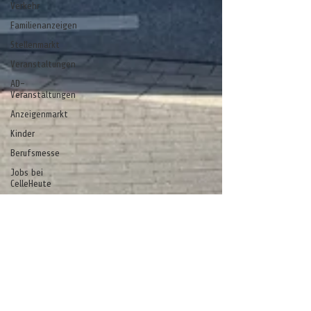
Verkehr
Familienanzeigen
Stellenmarkt
Veranstaltungen
AD-
Veranstaltungen
Anzeigenmarkt
Kinder
Berufsmesse
Jobs bei
CelleHeute
Celle - ein
Gedicht
Anzeige
stelle
stell