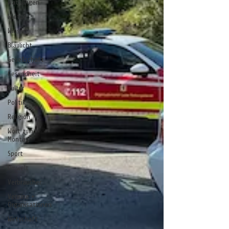
Wathlingen
Wietze
Winsen
Blaulicht
Gesellschaft
Gesundheit
Kultur
Politik
Religion
Wort zum
Montag
Sport
Umwelt
Verbraucher
Vereine +
Organisationen
Wirtschaft