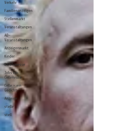
Verkehr
Familienanzeigen
Stellenmarkt
Veranstaltungen
AD-
Veranstaltungen
Anzeigenmarkt
Kinder
Berufsmesse
Jobs bei
CelleHeute
Celle - ein
Gedicht
Anzeige
stelle
stell