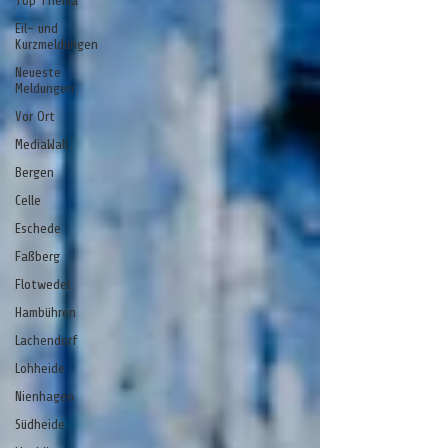
Top Thema
Eil- und
Kurzmeldungen
Neueste
Meldungen
Vor Ort
MediaWall
Bergen
Celle
Eschede
Faßberg
Flotwedel
Hambühren
Lachendorf
Lohheide
Nienhagen
Südheide