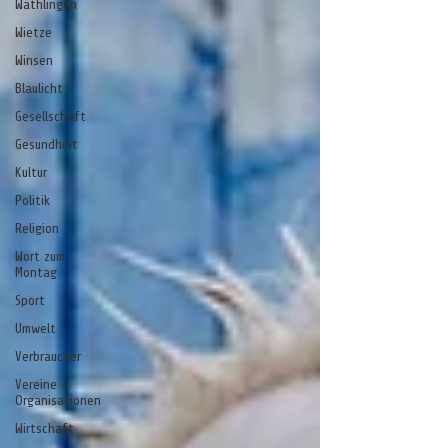
Wathlingen
Wietze
Winsen
Blaulicht
Gesellschaft
Gesundheit
Kultur
Politik
Religion
Wort zum
Montag
Sport
Umwelt
Verbraucher
Vereine +
Organisationen
Wirtschaft