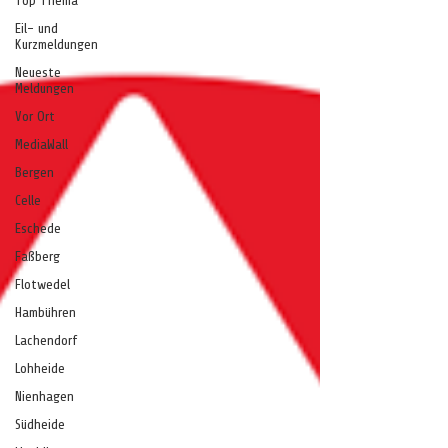
Top Thema
Eil- und
Kurzmeldungen
Neueste
Meldungen
Vor Ort
MediaWall
Bergen
Celle
Eschede
Faßberg
Flotwedel
Hambühren
Lachendorf
Lohheide
Nienhagen
Südheide