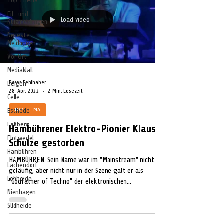
Top Thema
Eil- und
Load video
Kurzmeldungen
Neueste
Meldungen
Vor Ort
MediaWall
Peter Fehlhaber
Bergen
28. Apr. 2022
2 Min. Lesezeit
Celle
TOP THEMA
Eschede
Faßberg
Hambührener Elektro-Pionier Klaus
Flotwedel
Schulze gestorben
Hambühren
HAMBÜHREN. Sein Name war im "Mainstream" nicht
Lachendorf
geläufig, aber nicht nur in der Szene galt er als
Lohheide
"Godfather of Techno" der elektronischen...
Nienhagen
Südheide