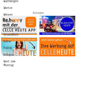
Wathlingen
Wietze
Anzeigen
Winsen
Blaulicht
Gesellschaft
Gesundheit
Kultur
Politik
Religion
Wort zum
Montag
Sport
Umwelt
Verbraucher
CELLEHEUTE – die crossmediale Online-
Tageszeitung
Vereine +
Organisationen
CELLE ONLINE MEDIEN GMBH
Wirtschaft
Bahnhofstraße 1-3 • 29221 Celle