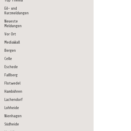
Top Thema
Eil- und
Kurzmeldungen
Neueste
Meldungen
Vor Ort
MediaWall
Bergen
Celle
Eschede
Faßberg
Flotwedel
Hambühren
Lachendorf
Lohheide
Nienhagen
Südheide