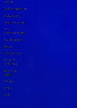
Verkehr
Familienanzeigen
Stellenmarkt
Veranstaltungen
AD-
Veranstaltungen
Anzeigenmarkt
Kinder
Berufsmesse
Jobs bei
CelleHeute
Celle - ein
Gedicht
Anzeige
stelle
stell