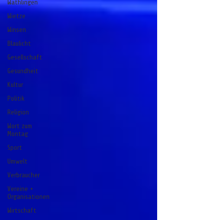
Wathlingen
Wietze
Winsen
Blaulicht
Gesellschaft
Gesundheit
Kultur
Politik
Religion
Wort zum
Montag
Sport
Umwelt
Verbraucher
Vereine +
Organisationen
Wirtschaft