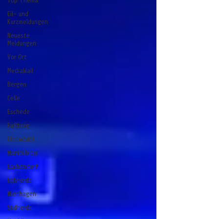
Top Thema
Eil- und
Kurzmeldungen
Neueste
Meldungen
Vor Ort
MediaWall
Bergen
Celle
Eschede
Faßberg
Flotwedel
Hambühren
Lachendorf
Lohheide
Nienhagen
Südheide