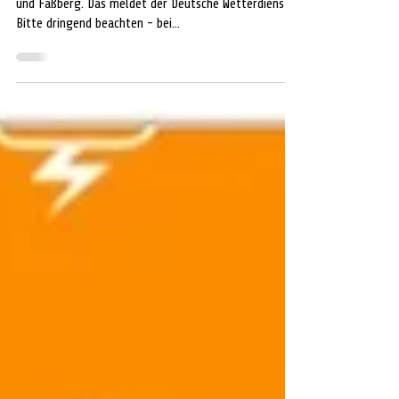
LANDKREIS. Gefahrenstufe 5 für Celle, 4 für Bergen
und Faßberg. Das meldet der Deutsche Wetterdienst.
Bitte dringend beachten - bei...