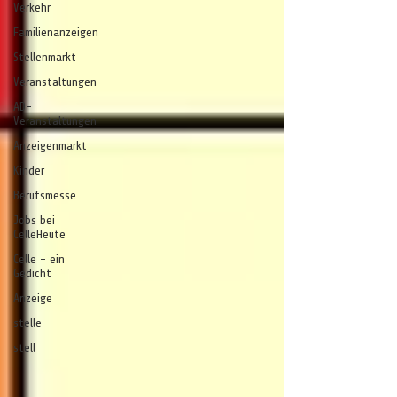
Verkehr
Familienanzeigen
Stellenmarkt
Veranstaltungen
AD-
Veranstaltungen
Anzeigenmarkt
Kinder
Berufsmesse
Jobs bei
CelleHeute
Celle - ein
Gedicht
Anzeige
stelle
stell