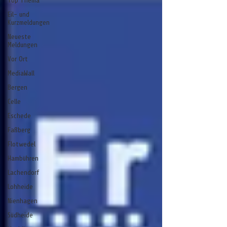
Top Thema
Eil- und
Kurzmeldungen
Neueste
Meldungen
Vor Ort
MediaWall
Bergen
Celle
Eschede
Faßberg
Flotwedel
Hambühren
Lachendorf
Lohheide
Nienhagen
Südheide