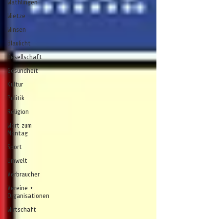
Wathlingen
Wietze
Winsen
Blaulicht
Gesellschaft
Gesundheit
Kultur
Politik
Religion
Wort zum
Montag
Sport
Umwelt
Verbraucher
Vereine +
Organisationen
Wirtschaft