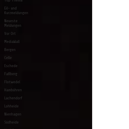
Top Thema
Eil- und
Kurzmeldungen
Neueste
Meldungen
Vor Ort
MediaWall
Bergen
Celle
Eschede
Faßberg
Flotwedel
Hambühren
Lachendorf
Lohheide
Nienhagen
Südheide