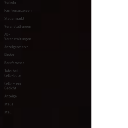
Verkehr
Familienanzeigen
Stellenmarkt
Veranstaltungen
AD-
Veranstaltungen
Anzeigenmarkt
Kinder
Berufsmesse
Jobs bei
CelleHeute
Celle - ein
Gedicht
Anzeige
stelle
stell