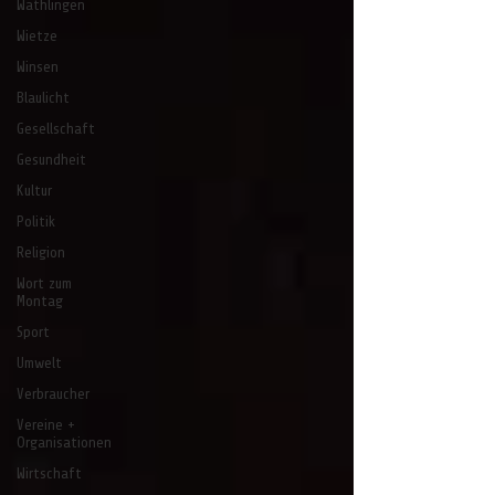
Wathlingen
Wietze
Winsen
Blaulicht
Gesellschaft
Gesundheit
Kultur
Politik
Religion
Wort zum
Montag
Sport
Umwelt
Verbraucher
Vereine +
Organisationen
Wirtschaft