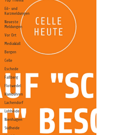
Top Thema
Eil- und
Kurzmeldungen
Neueste
Meldungen
Vor Ort
MediaWall
Bergen
Celle
Eschede
Faßberg
Flotwedel
Hambühren
Lachendorf
Lohheide
Nienhagen
Südheide