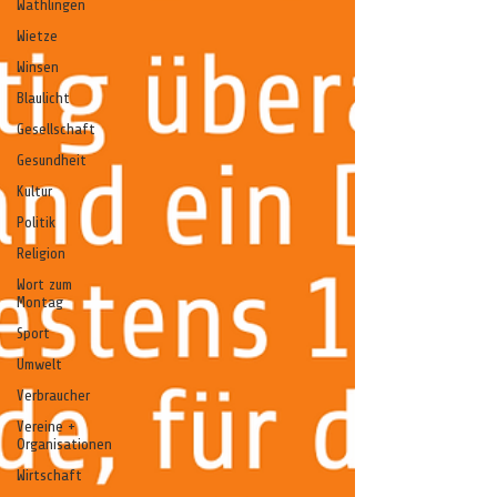
Wathlingen
Wietze
Winsen
Blaulicht
Gesellschaft
Gesundheit
Kultur
Politik
Religion
Wort zum
Montag
Sport
Umwelt
Verbraucher
Vereine +
Organisationen
Wirtschaft