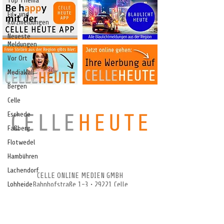
Top Thema
Eil- und
Kurzmeldungen
Neueste
Meldungen
Vor Ort
MediaWall
Bergen
Celle
Eschede
Faßberg
Flotwedel
CELLEHEUTE – die crossmediale Online-
Hambühren
Tageszeitung
Lachendorf
CELLE ONLINE MEDIEN GMBH
Lohheide
Bahnhofstraße 1-3 • 29221 Celle
Telefon
0176-14683078
Nienhagen
Südheide