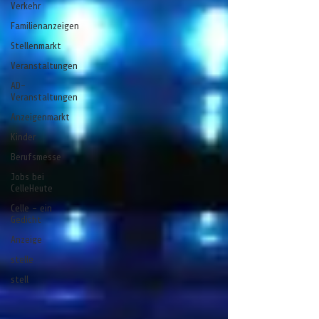
Verkehr
Familienanzeigen
Stellenmarkt
Veranstaltungen
AD-
Veranstaltungen
Anzeigenmarkt
Kinder
Berufsmesse
Jobs bei
CelleHeute
Celle - ein
Gedicht
Anzeige
stelle
stell