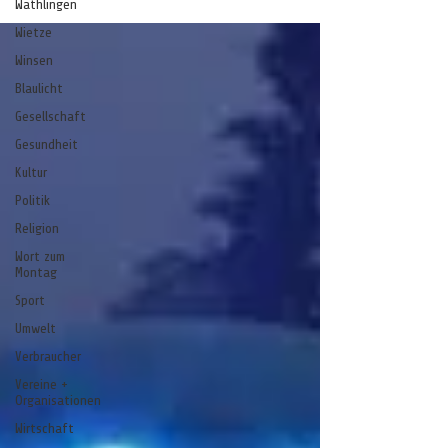
Wathlingen
Wietze
Winsen
Blaulicht
Gesellschaft
Gesundheit
Kultur
Politik
Religion
Wort zum
Montag
Sport
Umwelt
Verbraucher
Vereine +
Organisationen
Wirtschaft