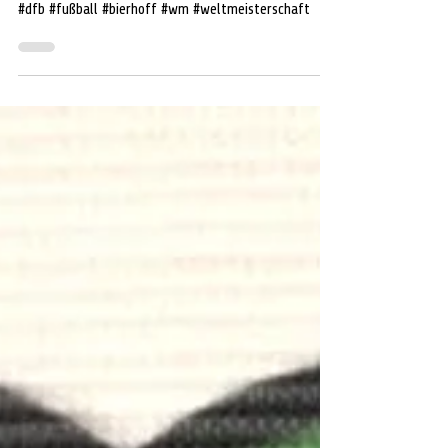
Oliver Bierhoff und DFB trennen sich
#dfb #fußball #bierhoff #wm #weltmeisterschaft