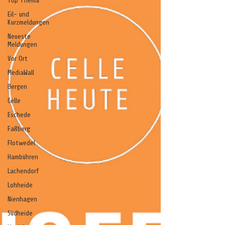
Top Thema
Eil- und
Kurzmeldungen
Neueste
Meldungen
Vor Ort
MediaWall
Bergen
Celle
Eschede
Faßberg
Flotwedel
Hambühren
Lachendorf
Lohheide
Nienhagen
Südheide