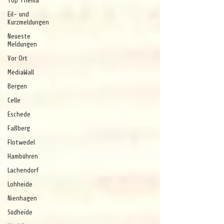
Top Thema
Eil- und
Kurzmeldungen
Neueste
Meldungen
Vor Ort
MediaWall
Bergen
Celle
Eschede
Faßberg
Flotwedel
Hambühren
Lachendorf
Lohheide
Nienhagen
Südheide