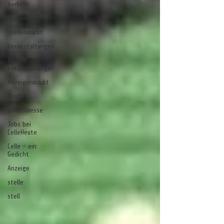
Verkehr
Familienanzeigen
Stellenmarkt
Veranstaltungen
AD-
Veranstaltungen
Anzeigenmarkt
Kinder
Berufsmesse
Jobs bei
CelleHeute
Celle - ein
Gedicht
Anzeige
stelle
stell