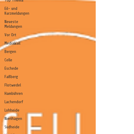
Top Thema
Eil- und
Kurzmeldungen
Neueste
Meldungen
Vor Ort
MediaWall
Bergen
Celle
Eschede
Faßberg
Flotwedel
Hambühren
Lachendorf
Lohheide
Nienhagen
Südheide