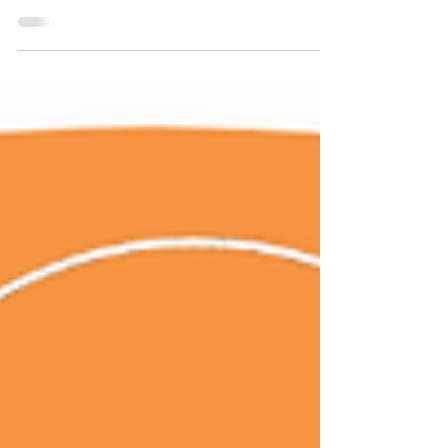
#dfb #fußball #bierhoff #wm #weltmeisterschaft