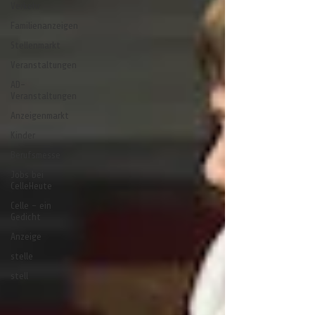
Verkehr
Familienanzeigen
Stellenmarkt
Veranstaltungen
AD-
Veranstaltungen
Anzeigenmarkt
Kinder
Berufsmesse
Jobs bei
CelleHeute
Celle - ein
Gedicht
Anzeige
stelle
stell