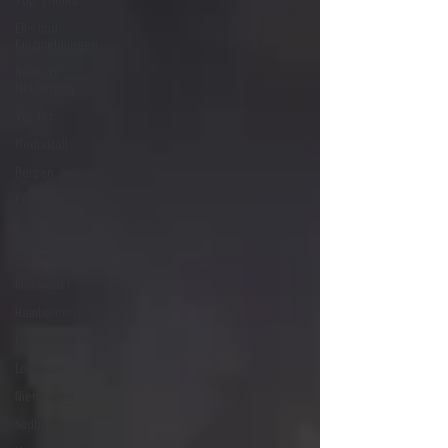
Top Thema
Eil- und
Kurzmeldungen
Neueste
Meldungen
Vor Ort
MediaWall
Bergen
Celle
Eschede
Faßberg
Flotwedel
Hambühren
Lachendorf
Lohheide
Nienhagen
Südheide