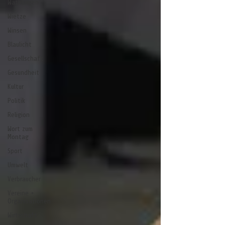
Wathlingen
Wietze
Winsen
Blaulicht
Gesellschaft
Gesundheit
Kultur
Politik
Religion
Wort zum
Montag
Sport
Umwelt
Verbraucher
Vereine +
Organisationen
Wirtschaft