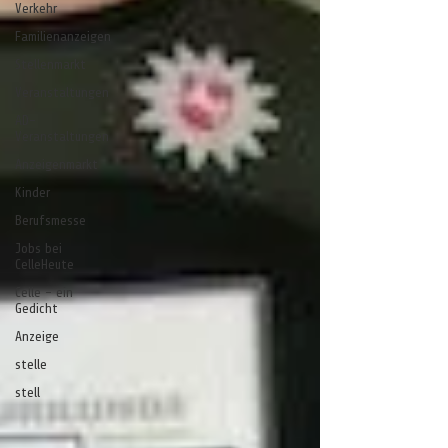
Verkehr
Familienanzeigen
Stellenmarkt
Veranstaltungen
AD-
Veranstaltungen
Anzeigenmarkt
Kinder
Berufsmesse
Jobs bei
CelleHeute
Celle - ein
Gedicht
Anzeige
stelle
stell