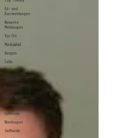
Top Thema
Eil- und
Kurzmeldungen
Neueste
Meldungen
Vor Ort
MediaWall
Bergen
Celle
Eschede
Faßberg
Flotwedel
Hambühren
Lachendorf
Lohheide
Nienhagen
Südheide