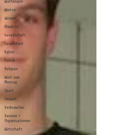
Wathlingen
Wietze
Winsen
Blaulicht
Gesellschaft
Gesundheit
Kultur
Politik
Religion
Wort zum
Montag
Sport
Umwelt
Verbraucher
Vereine +
Organisationen
Wirtschaft