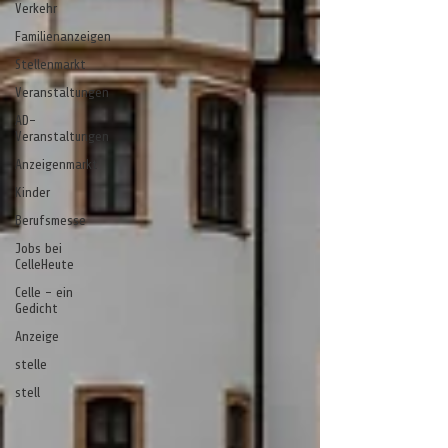
Verkehr
Familienanzeigen
Stellenmarkt
Veranstaltungen
AD-
Veranstaltungen
Anzeigenmarkt
Kinder
Berufsmesse
Jobs bei
CelleHeute
Celle - ein
Gedicht
Anzeige
stelle
stell