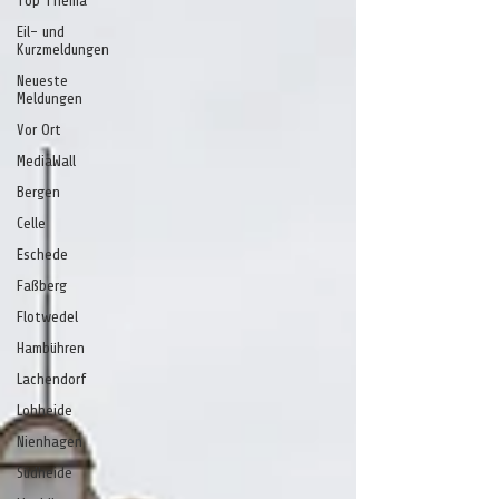
Top Thema
Eil- und
Kurzmeldungen
Neueste
Meldungen
Vor Ort
MediaWall
Bergen
Celle
Eschede
Faßberg
Flotwedel
Hambühren
Lachendorf
Lohheide
Nienhagen
Südheide