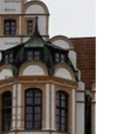
Wathlingen
Wietze
Winsen
Blaulicht
Gesellschaft
Gesundheit
Kultur
Politik
Religion
Wort zum
Montag
Sport
Umwelt
Verbraucher
Vereine +
Organisationen
Wirtschaft