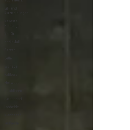
Top Thema
Eil- und
Kurzmeldungen
Neueste
Meldungen
Vor Ort
MediaWall
Bergen
Celle
Eschede
Faßberg
Flotwedel
Hambühren
Lachendorf
Lohheide
Nienhagen
Südheide