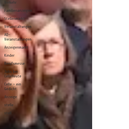
Verkehr
Familienanzeigen
Stellenmarkt
Veranstaltungen
AD-
Veranstaltungen
Anzeigenmarkt
Kinder
Berufsmesse
Jobs bei
CelleHeute
Celle - ein
Gedicht
Anzeige
stelle
stell