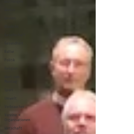
Wathlingen
Wietze
Winsen
Blaulicht
Gesellschaft
Gesundheit
Kultur
Politik
Religion
Wort zum
Montag
Sport
Umwelt
Verbraucher
Vereine +
Organisationen
Wirtschaft