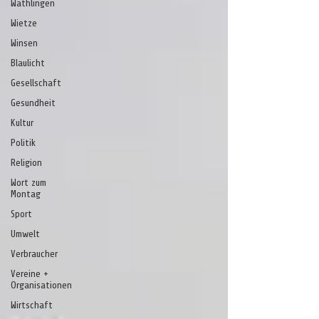
Wathlingen
Wietze
Winsen
Blaulicht
Gesellschaft
Gesundheit
Kultur
Politik
Religion
Wort zum
Montag
Sport
Umwelt
Verbraucher
Vereine +
Organisationen
Wirtschaft