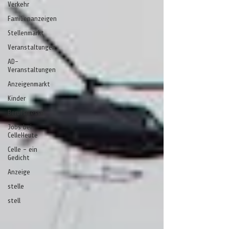
Verkehr
Familienanzeigen
Stellenmarkt
Veranstaltungen
AD-
Veranstaltungen
Anzeigenmarkt
Kinder
Berufsmesse
Jobs bei
CelleHeute
Celle - ein
Gedicht
Anzeige
stelle
stell