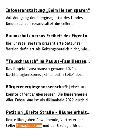
Stadt Wolfram Steinmetz von der
Klimaplattform
erkundigte sich, ob denn schon Aufträge für die
Infoveranstaltung „Beim Heizen sparen“
Sanierung vergeben
Auf Anregung der Energieagentur des Landes
Niedersachsen veranstaltet die Celler
Klimaplattform
deshalb Nähere Informationen
hier: https://celler-
klimaplattform.de
/.
Baumschutz versus Freiheit des Eigentums
Die jüngste, gestern präsentierte Satzungs-
Version definiert als Geltungsbereich nicht, wie
es die
Klimaplattform
unbebauten Flächen des
Stadtgebietes, wobei Stadtwälder nicht
"Tauschrausch" im Paulus-Familienzentrum
Gegenstand einer BSS seien“, kommentierte die
Das Projekt Tauschrausch gewann 2021 den
Klimaplattform
frühen Stadium geschützt
Nachhaltigkeitspreis „Klimaheld:in Celle“ der
werden“, kommentierte die Fach-Arbeitsgruppe
Klimaplattform
des BUND, die ebenso wie die
Klimaplattform
Bürgerenergiegenossenschaft jetzt auch im Flotwedel
konnte offenbar überzeugen: Die Bürgerenergie
Aller-Fuhse-Aue ist als #Klimaheld 2022 durch die
Celler
Klimaplattform
Petition „Breite Straße - Bäume erhalten" an OB Nigge übergeben
Heute übergaben Anwohnende, Vertreter der
Celler
Klimaplattform
und der Ökologie AG der
Solidarischen Wolfram Steinmetz, Co-Sprecher der