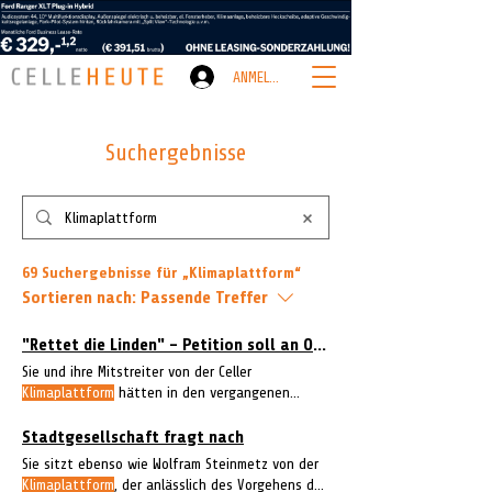
ANMELDEN
Suchergebnisse
69 Suchergebnisse für „Klimaplattform“
Sortieren nach:
Passende Treffer
"Rettet die Linden" - Petition soll an OB übergeben werden
Sie und ihre Mitstreiter von der Celler
Klimaplattform
hätten in den vergangenen
Wochen nach der Sommerpause die Parents for
Future, die Solidarische Initiative Neuenhäusen
Stadtgesellschaft fragt nach
und weitere Initiativen der Celler
Klimaplattform
Sie sitzt ebenso wie Wolfram Steinmetz von der
Klimaplattform
, der anlässlich des Vorgehens der