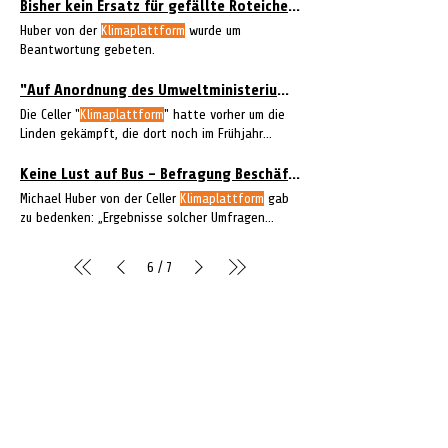
Celler
Klimaplattform
forderte: "Nehmen Sie den
Bisher kein Ersatz für gefällte Roteichen an der 77er-Straße
- in der Corona-Zeit
Huber von der
Klimaplattform
wurde um
Beantwortung gebeten.
"Auf Anordnung des Umweltministeriums" - Parkplätze Breite Straße gesperrt
Die Celler "
Klimaplattform
" hatte vorher um die
Linden gekämpft, die dort noch im Frühjahr
gefällt werden
Keine Lust auf Bus – Befragung Beschäftigte Landkreis
Michael Huber von der Celler
Klimaplattform
gab
zu bedenken: „Ergebnisse solcher Umfragen
hängen von
/
6
7
CELLEHEUTE – die crossmediale Online-
Tageszeitung