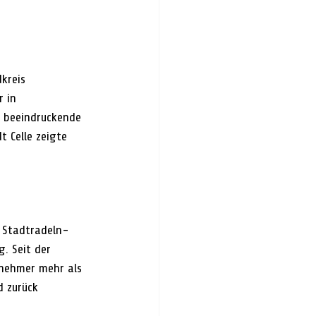
kreis 
 in 
 beeindruckende 
 Celle zeigte 
n Stadtradeln-
. Seit der 
lnehmer mehr als 
d zurück 