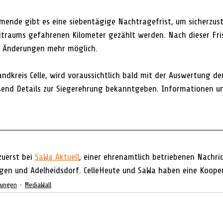
hmende gibt es eine siebentägige Nachtragefrist, um sicherzuste
traums gefahrenen Kilometer gezählt werden. Nach dieser Fris
r Änderungen mehr möglich.
andkreis Celle, wird voraussichtlich bald mit der Auswertung de
ßend Details zur Siegerehrung bekanntgeben. Informationen un
zuerst bei 
SaWa Aktuell
, einer 
ehrenamtlich betriebenen Nachri
gen und Adelheidsdorf. CelleHeute und SaWa haben eine Koope
dungen
MediaWall