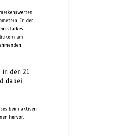
bemerkenswerten 
ometern. In der 
ein starkes 
litikern am 
lnehmenden 
in den 21 
d dabei 
ses beim aktiven 
nen hervor.