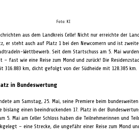
Foto: KI
hrichten aus dem Landkreis Celle! Nicht nur erreichte der Land
z, er steht auch auf Platz 1 bei den Newcomern und ist zweiter
adtradeln-Wettbewerb. Seit dem Startschuss am 5. Mai wurden
t – fast wie eine Reise zum Mond und zurück! Die Residenzstadt
mit 316.883 km, dicht gefolgt von der Südheide mit 128.385 km.
 Platz in Bundeswertung
endete am Samstag, 25. Mai, seine Premiere beim bundesweite
e bislang einen beeindruckenden 17. Platz in der Bundeswertung
m 5. Mai am Celler Schloss haben die Teilnehmerinnen und Tei
ckgelegt – eine Strecke, die ungefähr einer Reise zum Mond un