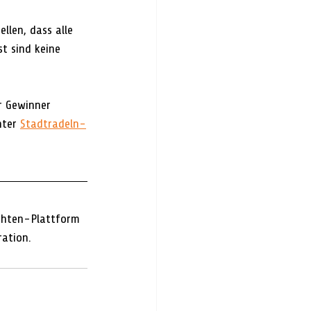
llen, dass alle 
t sind keine 
r Gewinner 
ter 
Stadtradeln-
chten-Plattform 
ration.