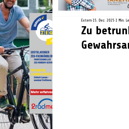
Extern
15. Dez. 2025
1 Min. L
Zu betrun
Gewahrs