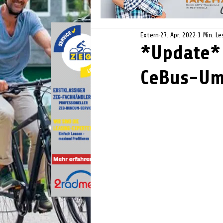
Extern
27. Apr. 2022
1 Min. Le
*Update* 
CeBus-Um