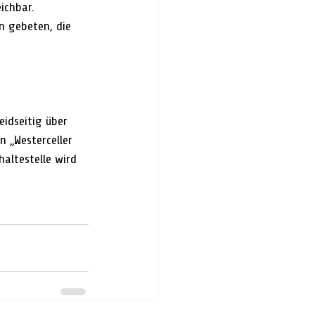
ichbar.  
 gebeten, die 
eidseitig über 
 „Westerceller 
altestelle wird 