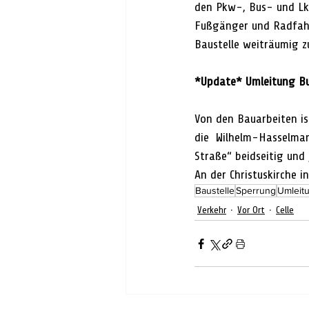
den Pkw-, Bus- und Lkw
Fußgänger und Radfahr
Baustelle weiträumig z
*Update* Umleitung Bus
Von den Bauarbeiten ist
die  Wilhelm-Hasselman
Straße“ beidseitig und 
An der Christuskirche
Baustelle
Sperrung
Umleit
Verkehr
Vor Ort
Celle