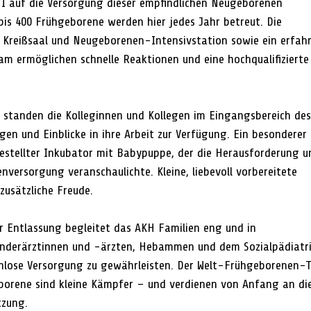
 I auf die Versorgung dieser empfindlichen Neugeborenen 
 bis 400 Frühgeborene werden hier jedes Jahr betreut. Die 
 Kreißsaal und Neugeborenen-Intensivstation sowie ein erfah
eam ermöglichen schnelle Reaktionen und eine hochqualifizierte
 standen die Kolleginnen und Kollegen im Eingangsbereich des
en und Einblicke in ihre Arbeit zur Verfügung. Ein besonderer 
estellter Inkubator mit Babypuppe, der die Herausforderung u
enversorgung veranschaulichte. Kleine, liebevoll vorbereitete 
zusätzliche Freude.
r Entlassung begleitet das AKH Familien eng und in 
nderärztinnen und -ärzten, Hebammen und dem Sozialpädiatri
enlose Versorgung zu gewährleisten. Der Welt-Frühgeborenen-
borene sind kleine Kämpfer – und verdienen von Anfang an di
tzung.