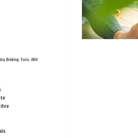
dra Bröking. Foto: AKH
s 
te 
ihre 
als 