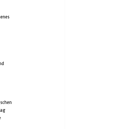
renes 
 
 
nd 
schen 
Tag 
e 