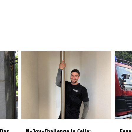
 Das
N-Joy-Challenge in Celle:
Feue