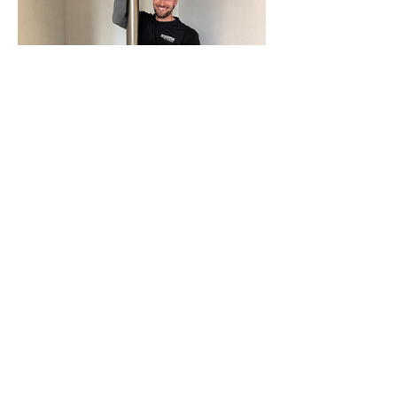
N-Joy-Challenge in Celle: Moderator
rutscht 143 Mal die Feuerwehrstange
runter