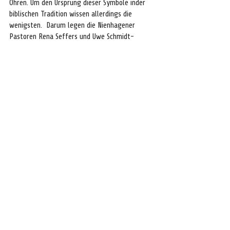
Ohren. Um den Ursprung dieser Symbole inder 
biblischen Tradition wissen allerdings die 
wenigsten.  Darum legen die Nienhagener 
Pastoren Rena Seffers und Uwe Schmidt-
Seffers am Sonntag, dem 2. März, die 
christlichen Wurzeln und die Bedeutung dieses 
Symbols in ihrer Dialogpredigt frei. 
Wann:
 10:00 Uhr
Wo:
Laurentiuskirche
Eintritt:
 Frei
celle
wochenende
veranstaltung
Neueste Meldungen
Vor Ort
MediaWall