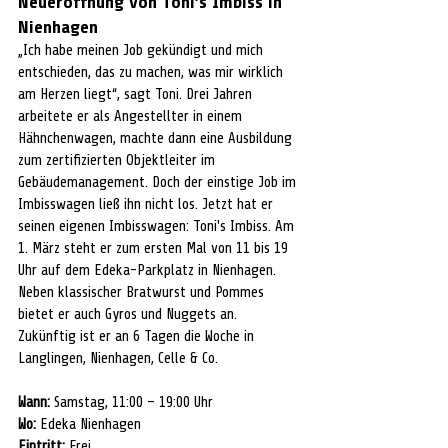
Neueröffnung von Toni’s Imbiss in 
Nienhagen
„Ich habe meinen Job gekündigt und mich 
entschieden, das zu machen, was mir wirklich 
am Herzen liegt“, sagt Toni. Drei Jahren 
arbeitete er als Angestellter in einem 
Hähnchenwagen, machte dann eine Ausbildung 
zum zertifizierten Objektleiter im 
Gebäudemanagement. Doch der einstige Job im 
Imbisswagen ließ ihn nicht los. Jetzt hat er 
seinen eigenen Imbisswagen: Toni's Imbiss. Am 
1. März steht er zum ersten Mal von 11 bis 19 
Uhr auf dem Edeka-Parkplatz in Nienhagen. 
Neben klassischer Bratwurst und Pommes 
bietet er auch Gyros und Nuggets an. 
Zukünftig ist er an 6 Tagen die Woche in 
Langlingen, Nienhagen, Celle & Co.
Wann: 
Samstag, 11:00 – 19:00 Uhr
Wo: 
Edeka Nienhagen
Eintritt: 
Frei