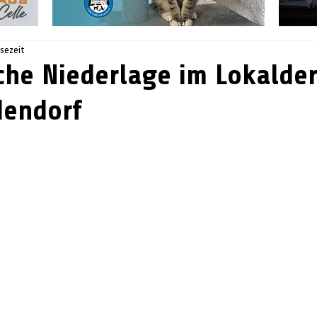
esezeit
che Niederlage im Lokalde
dendorf