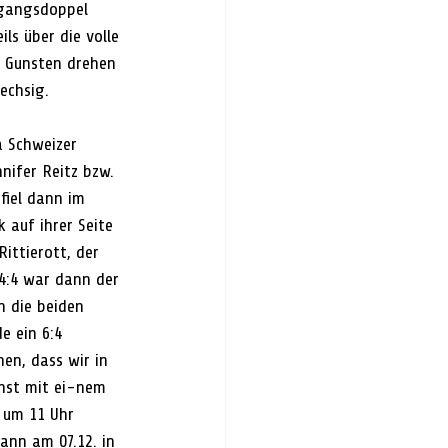
ngangsdoppel 
s über die volle 
n Gunsten drehen 
echsig. 
a Schweizer 
ifer Reitz bzw. 
fiel dann im 
 auf ihrer Seite 
ittierott, der 
4:4 war dann der 
n die beiden 
e ein 6:4 
en, dass wir in 
hst mit ei-nem 
 um 11 Uhr 
ann am 07.12. in 