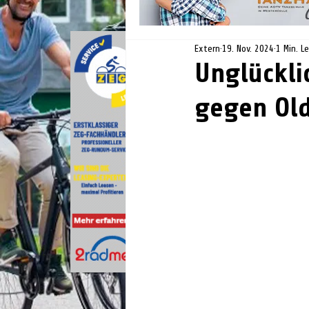
Extern
19. Nov. 2024
1 Min. L
Unglückli
gegen Ol