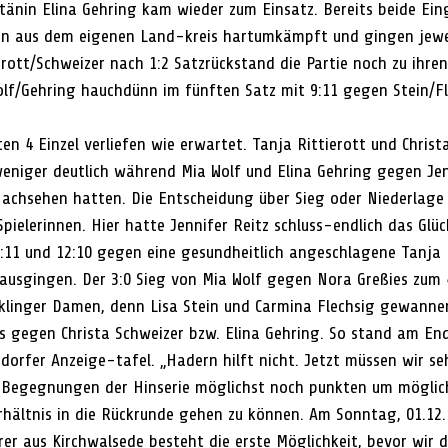
änin Elina Gehring kam wieder zum Einsatz. Bereits beide Ei
n aus dem eigenen Land-kreis hartumkämpft und gingen jeweil
erott/Schweizer nach 1:2 Satzrückstand die Partie noch zu ihre
lf/Gehring hauchdünn im fünften Satz mit 9:11 gegen Stein/Fl
en 4 Einzel verliefen wie erwartet. Tanja Rittierott und Christ
niger deutlich während Mia Wolf und Elina Gehring gegen Jenn
 Nachsehen hatten. Die Entscheidung über Sieg oder Niederlage 
pielerinnen. Hier hatte Jennifer Reitz schluss-endlich das Glück
 6:11 und 12:10 gegen eine gesundheitlich angeschlagene Tanja R
 ausgingen. Der 3:0 Sieg von Mia Wolf gegen Nora Greßies zum 
icklinger Damen, denn Lisa Stein und Carmina Flechsig gewanne
es gegen Christa Schweizer bzw. Elina Gehring. So stand am End
orfer Anzeige-tafel. „Hadern hilft nicht. Jetzt müssen wir seh
n Begegnungen der Hinserie möglichst noch punkten um möglic
hältnis in die Rückrunde gehen zu können. Am Sonntag, 01.12.
er aus Kirchwalsede besteht die erste Möglichkeit, bevor wir d