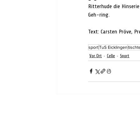
Ritterhude die Hinseri
Geh-ring.
Text: Carsten Pröve, P
sport
TuS Eicklingen
tischt
Vor Ort
Celle
Sport