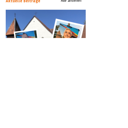
Aktuelle Beiträge
Alle ansehen
„Keine Instrumentalisierung“: Zwei
Kirchen protestieren gegen AfD-
Wahlplakate