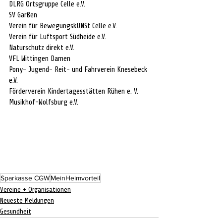
DLRG Ortsgruppe Celle e.V.
SV Garßen
Verein für BewegungskUNSt Celle e.V.
Verein für Luftsport Südheide e.V.
Naturschutz direkt e.V.
VFL Wittingen Damen
Pony- Jugend- Reit- und Fahrverein Knesebeck 
e.V.
Förderverein Kindertagesstätten Rühen e. V.
Musikhof-Wolfsburg e.V.
Sparkasse CGW
MeinHeimvorteil
Vereine + Organisationen
Neueste Meldungen
Gesundheit