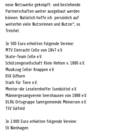
neue Netzwerke geknüpft  und bestehende 
Partnerschaften weiter ausgebaut werden 
können. Natürlich hoffe ich  persönlich auf 
weiterhin viele Nutzerinnen und Nutzer“, so 
Treichel.  
Je 500 Euro erhielten folgende Vereine:  
MTV Eintracht Celle von 1847 e.V.
Skate-Team Celle e.V.
Schützengesellschaft Klein Hehlen v. 1880 e.V.
Musikzug Celler Knappen e.V.
USK Gifhorn
Stark für Tiere e.V.
Mentor-die Leselernhelfer Isenbüttel e.V.
Männergesangverein Seershausen von 1888 e.V.
DLRG Ortsgruppe Samtgemeinde Meinersen e.V.
TSV Sülfeld
Je 2.000 Euro erhielten folgende Vereine: 
SV Nienhagen