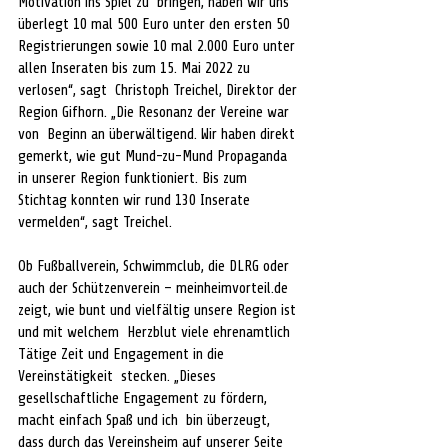
Motivation ins Spiel zu  bringen, haben wir uns 
überlegt 10 mal 500 Euro unter den ersten 50 
Registrierungen sowie 10 mal 2.000 Euro unter 
allen Inseraten bis zum 15. Mai 2022 zu 
verlosen“, sagt  Christoph Treichel, Direktor der 
Region Gifhorn. „Die Resonanz der Vereine war 
von  Beginn an überwältigend. Wir haben direkt 
gemerkt, wie gut Mund-zu-Mund Propaganda 
in unserer Region funktioniert. Bis zum 
Stichtag konnten wir rund 130 Inserate 
vermelden“, sagt Treichel. 
Ob Fußballverein, Schwimmclub, die DLRG oder 
auch der Schützenverein – meinheimvorteil.de 
zeigt, wie bunt und vielfältig unsere Region ist 
und mit welchem  Herzblut viele ehrenamtlich 
Tätige Zeit und Engagement in die 
Vereinstätigkeit  stecken. „Dieses 
gesellschaftliche Engagement zu fördern, 
macht einfach Spaß und ich  bin überzeugt, 
dass durch das Vereinsheim auf unserer Seite 