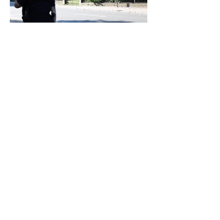
Laserpistole und Verkehrserziehung: Mit
der Polizei Celle auf Temposünder-Jagd