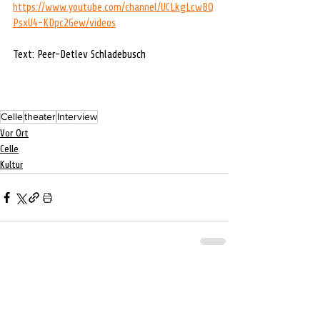
https://www.youtube.com/channel/UCLkgLcwBQ
PsxU4-KDpc2Gew/videos
Text: 
Peer-Detlev Schladebusch
Celle
theater
Interview
Vor Ort
Celle
Kultur