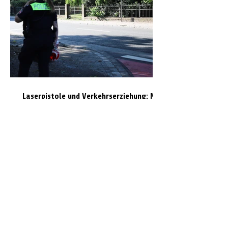
Laserpistole und Verkehrserziehung: Mit
der Polizei Celle auf Temposünder-Jagd