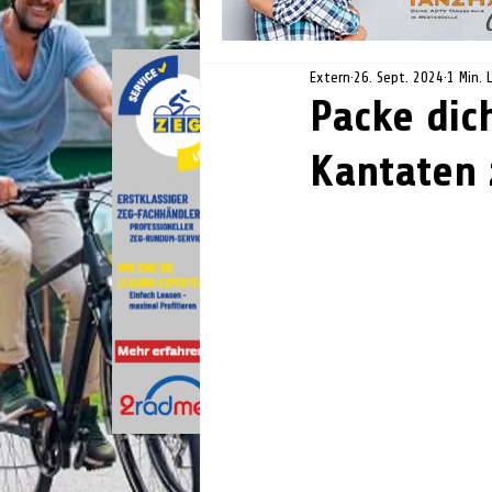
Extern
26. Sept. 2024
1 Min. 
Packe dic
Kantaten z