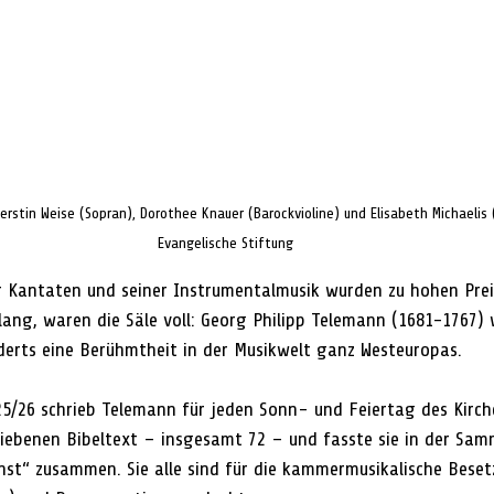
Kerstin Weise (Sopran), Dorothee Knauer (Barockvioline) und Elisabeth Michaelis 
Evangelische Stiftung
r Kantaten und seiner Instrumentalmusik wurden zu hohen Prei
lang, waren die Säle voll: Georg Philipp Telemann (1681-1767) 
derts eine Berühmtheit in der Musikwelt ganz Westeuropas.
25/26 schrieb Telemann für jeden Sonn- und Feiertag des Kirch
ebenen Bibeltext – insgesamt 72 – und fasste sie in der Sam
st“ zusammen. Sie alle sind für die kammermusikalische Beset