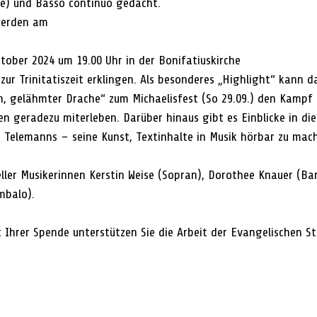
oe) und Basso continuo gedacht.
werden am
tober 2024 um 19.00 Uhr in der Bonifatiuskirche
ur Trinitatiszeit erklingen. Als besonderes „Highlight“ kann d
h, gelähmter Drache“ zum Michaelisfest (So 29.09.) den Kampf 
n geradezu miterleben. Darüber hinaus gibt es Einblicke in die
Telemanns – seine Kunst, Textinhalte in Musik hörbar zu mach
ller Musikerinnen Kerstin Weise (Sopran), Dorothee Knauer (Bar
mbalo).
mit Ihrer Spende unterstützen Sie die Arbeit der Evangelischen St