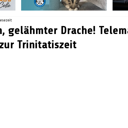
Lesezeit
h, gelähmter Drache! Tele
ur Trinitatiszeit