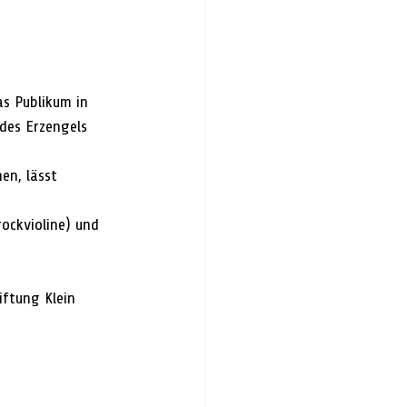
as Publikum in 
des Erzengels 
 
en, lässt 
ockvioline) und 
iftung Klein 