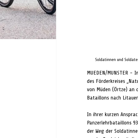
Soldatinnen und Soldate
MUEDEN/MUNSTER - Im R
des Förderkreises „Nat
von Müden (Örtze) an d
Bataillons nach Litauen
In ihrer kurzen Anspr
Panzerlehrbataillons 9
der Weg der Soldatinne