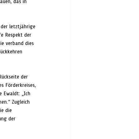
auen, das in 
der letztjährige 
fe Respekt der 
e verband dies 
rückkehren 
ückseite der 
s Förderkreises, 
 Ewaldt: „Ich 
en.“ Zugleich 
e die 
ung der 