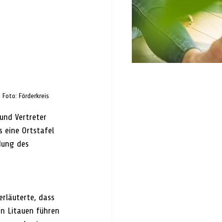
 Foto: Förderkreis
nd Vertreter 
 eine Ortstafel 
dung des 
 
rläuterte, dass 
in Litauen führen 