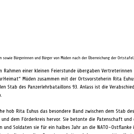
n sowie Bürgerinnen und Bürger von Müden nach der Überreichung der Ortstafel.
ahmen einer kleinen Feierstunde übergaben Vertreterinnen u
urHeimat“ Müden zusammen mit der Ortsvorsteherin Rita Euhus
en Stab des Panzerlehrbataillons 93. Anlass ist die Verabschie
.
ache hob Rita Euhus das besondere Band zwischen dem Stab des
3 und dem Förderkreis hervor. Sie betonte die Patenschaft und e
n und Soldaten sie für ein halbes Jahr an die NATO-Ostflanke 