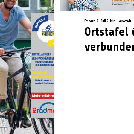
Extern
2. Juli
2 Min. Lesezeit
Ortstafel
verbunden