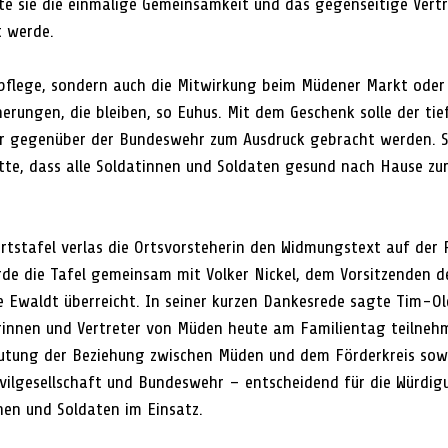
te sie die einmalige Gemeinsamkeit und das gegenseitige Vertr
t werde.
pflege, sondern auch die Mitwirkung beim Müdener Markt oder 
erungen, die bleiben, so Euhus. Mit dem Geschenk solle der tie
r gegenüber der Bundeswehr zum Ausdruck gebracht werden. Si
itte, dass alle Soldatinnen und Soldaten gesund nach Hause zu
rtstafel verlas die Ortsvorsteherin den Widmungstext auf der R
rde die Tafel gemeinsam mit Volker Nickel, dem Vorsitzenden de
Ewaldt überreicht. In seiner kurzen Dankesrede sagte Tim-Ole
erinnen und Vertreter von Müden heute am Familientag teilnehm
eutung der Beziehung zwischen Müden und dem Förderkreis sowi
vilgesellschaft und Bundeswehr – entscheidend für die Würdig
en und Soldaten im Einsatz.