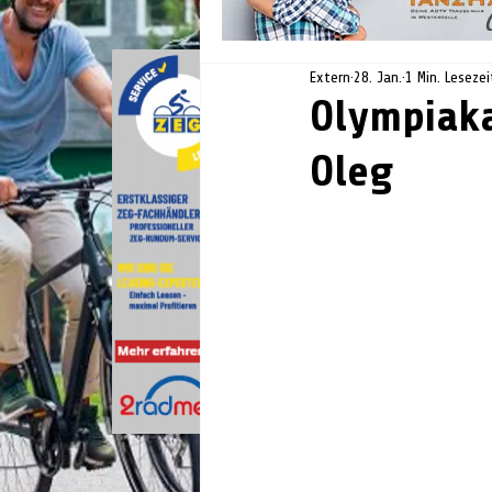
Extern
28. Jan.
1 Min. Lesezei
Olympiak
Oleg