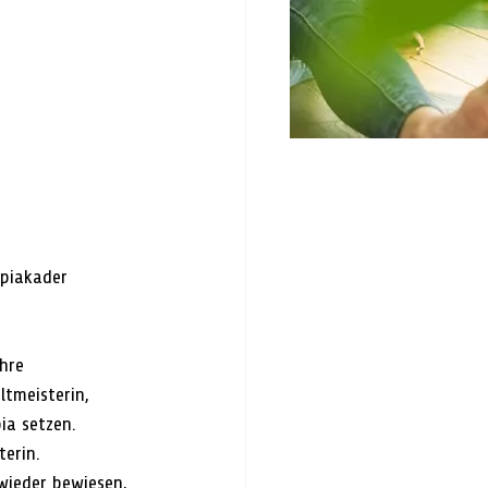
piakader 
hre 
ltmeisterin, 
ia setzen. 
terin.
 wieder bewiesen, 