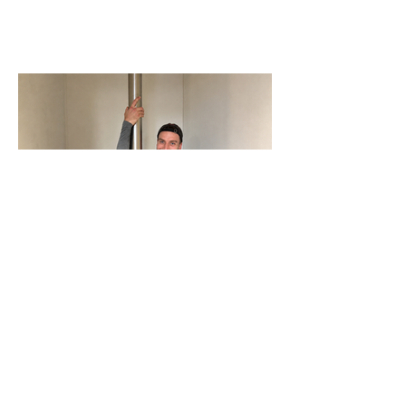
N-Joy-Challenge in Celle: Moderator
rutscht 143 Mal die Feuerwehrstange
runter