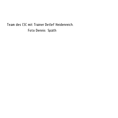
Team des CSC mit Trainer Detlef Heidenreich.    
Foto Dennis  Späth
schwimmen
SV Nienhagen
CSC
TSV Wietze
Sport
Neueste Meldungen