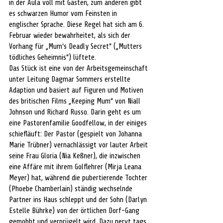
in der Aula voll mit Gästen, zum anderen gibt 
es schwarzen Humor vom Feinsten in 
englischer Sprache. Diese Regel hat sich am 6. 
Februar wieder bewahrheitet, als sich der 
Vorhang für „Mum‘s Deadly Secret“ („Mutters 
tödliches Geheimnis“) lüftete.
Das Stück ist eine von der Arbeitsgemeinschaft 
unter Leitung Dagmar Sommers erstellte 
Adaption und basiert auf Figuren und Motiven 
des britischen Films „Keeping Mum“ von Niall 
Johnson und Richard Russo. Darin geht es um 
eine Pastorenfamilie Goodfellow, in der einiges 
schiefläuft: Der Pastor (gespielt von Johanna 
Marie Trübner) vernachlässigt vor lauter Arbeit 
seine Frau Gloria (Nia Keßner), die inzwischen 
eine Affäre mit ihrem Golflehrer (Mirja Leana 
Meyer) hat, während die pubertierende Tochter 
(Phoebe Chamberlain) ständig wechselnde 
Partner ins Haus schleppt und der Sohn (Darlyn 
Estelle Bührke) von der örtlichen Dorf-Gang 
gemobbt und verprügelt wird. Dazu nervt tags 