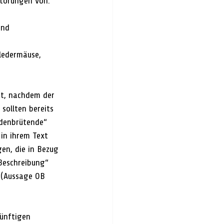
störungen von:
und 
ledermäuse, 
rt, nachdem der 
ollten bereits 
odenbrütende“ 
in ihrem Text 
en, die in Bezug 
eschreibung“ 
 (Aussage OB 
künftigen 