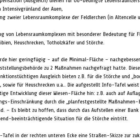
mpensation (Ausgleich) dienen für OU-bedingte Lebensraumzer
on Intensivgrünland der Auen, 
dung zweier Lebensraumkomplexe der Feldlerchen (in Altencelle 
dung von Lebensraumkomplexen mit besonderer Bedeutung für F
ien, Amphibien, Heuschrecken, Totholzkäfer und Störche.
rde hier geringfügig - auf die Minimal-Fläche – nachgebesse
ststellungsbehörde zu 2 Maßnahmen nachgefragt hatte. Diese s
nktionstüchtigen Ausgleich bieten z.B. für die Störche und „b
 sowie für Heuschrecken u.a.. Die aufgestellt Info-Tafel weist 
ige Entwicklung dieser Wiesen-Fläche hin: z.B. auch auf Auflag
gs-Einschränkung durch die „planfestgestellte Maßnahmen-B
d. – Es bleibt zu hoffen, dass durch das Aufstellen einer Bank
end-beeinträchtigende Situation für die Störche eintritt.
o-Tafel in der rechten unteren Ecke eine Straßen-Skizze zur zu