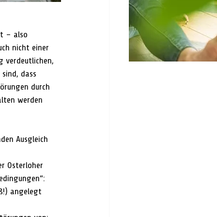
t – also 
ch nicht einer 
 verdeutlichen, 
sind, dass  
törungen durch 
alten werden 
nden Ausgleich 
er Osterloher 
edingungen“: 
ß!) angelegt 