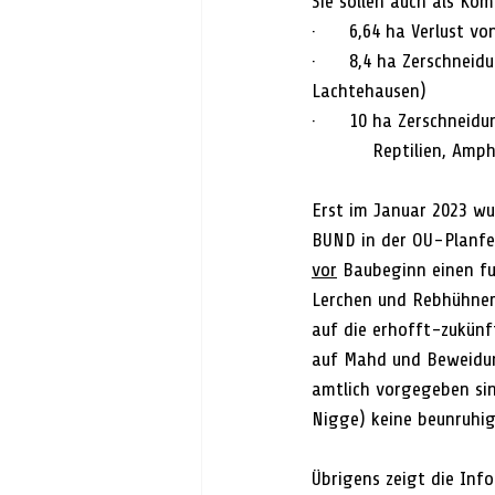
Sie sollen auch als Ko
·      6,64 ha Verlust v
·      8,4 ha Zerschnei
Lachtehausen)
·      10 ha Zerschnei
           Reptil
Erst im Januar 2023 wu
BUND in der OU-Planfe
vor
 Baubeginn einen fu
Lerchen und Rebhühner,
auf die erhofft-zukünft
auf Mahd und Beweidun
amtlich vorgegeben sin
Nigge) keine beunruhig
Übrigens zeigt die Inf