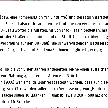
zw. eine Kompensation für Eingriffe) sind gesetzlich geregel
n. Sie sind also nicht anderen Institutionen zu verdanken – au
 OU-Befürworter die Aufstellung von Info-Tafeln begleiten, mag
it der Straßenbaubehörde und der Stadt Celle - darüber einig 
-Verbrauchs für den OU-Bau)  die schwerwiegenden Naturzers
ebene Ausgleichs- und Ersatzmaßnahmen möglichst gering geh
ig, ob die vor vielen Jahren angelegten Teiche einen ausreiche
t von Nahrungsgebieten der Altenceller Störche. 
en (2008) war amtlich „planfestgestellt“ worden, dass auf dies
e geschaffen werden sollen durch Verbesserung von „Habitatb
 Fläche sollen 10 „Blänken“ (Tümpel: jeweils 200 – 500 m2 gro
itat für Störche. 