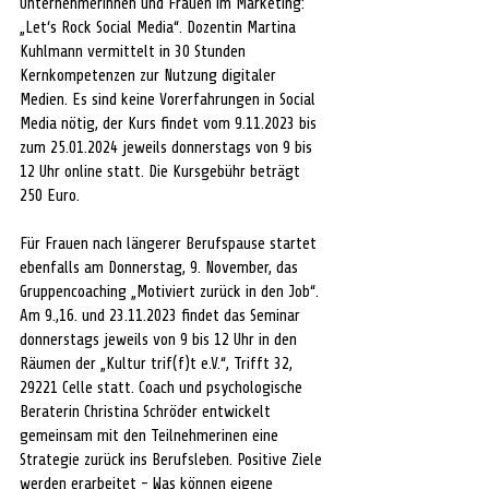
Unternehmerinnen und Frauen im Marketing: 
„Let‘s Rock Social Media“. Dozentin Martina 
Kuhlmann vermittelt in 30 Stunden 
Kernkompetenzen zur Nutzung digitaler 
Medien. Es sind keine Vorerfahrungen in Social 
Media nötig, der Kurs findet vom 9.11.2023 bis 
zum 25.01.2024 jeweils donnerstags von 9 bis 
12 Uhr online statt. Die Kursgebühr beträgt 
250 Euro.
Für Frauen nach längerer Berufspause startet 
ebenfalls am Donnerstag, 9. November, das 
Gruppencoaching „Motiviert zurück in den Job“. 
Am 9.,16. und 23.11.2023 findet das Seminar 
donnerstags jeweils von 9 bis 12 Uhr in den 
Räumen der „Kultur trif(f)t e.V.“, Trifft 32, 
29221 Celle statt. Coach und psychologische 
Beraterin Christina Schröder entwickelt 
gemeinsam mit den Teilnehmerinen eine 
Strategie zurück ins Berufsleben. Positive Ziele 
werden erarbeitet - Was können eigene 