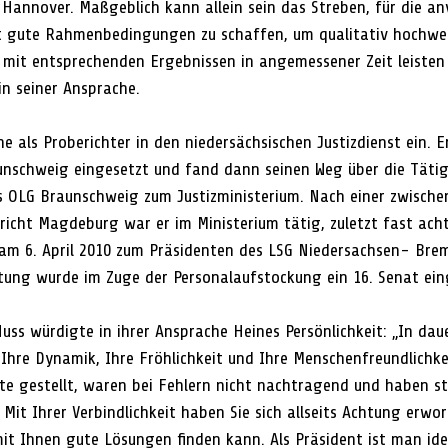
 Hannover. Maßgeblich kann allein sein das Streben, für die an
t gute Rahmenbedingungen zu schaffen, um qualitativ hochwe
mit entsprechenden Ergebnissen in angemessener Zeit leisten
in seiner Ansprache.
e als Proberichter in den niedersächsischen Justizdienst ein. E
nschweig eingesetzt und fand dann seinen Weg über die Tätigk
as OLG Braunschweig zum Justizministerium. Nach einer zwischen
richt Magdeburg war er im Ministerium tätig, zuletzt fast acht
er am 6. April 2010 zum Präsidenten des LSG Niedersachsen- Br
itung wurde im Zuge der Personalaufstockung ein 16. Senat ein
uss würdigte in ihrer Ansprache Heines Persönlichkeit: „In dau
 Ihre Dynamik, Ihre Fröhlichkeit und Ihre Menschenfreundlichke
ute gestellt, waren bei Fehlern nicht nachtragend und haben s
. Mit Ihrer Verbindlichkeit haben Sie sich allseits Achtung erwo
it Ihnen gute Lösungen finden kann. Als Präsident ist man ide