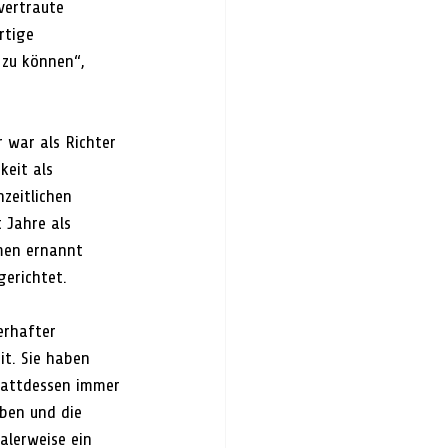
vertraute 
rtige 
 zu können“, 
r war als Richter 
eit als 
zeitlichen 
 Jahre als 
emen ernannt 
gerichtet.
erhafter 
it. Sie haben 
tattdessen immer 
rben und die 
alerweise ein 