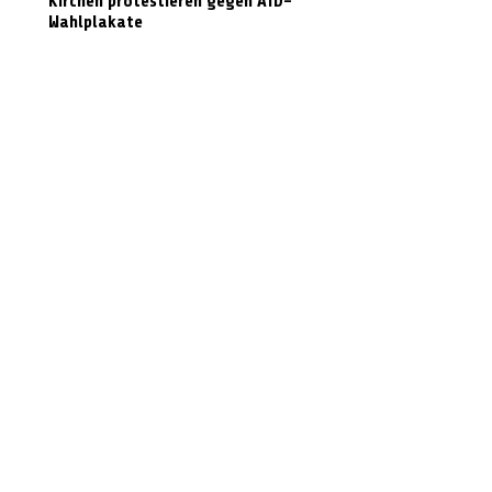
Kirchen protestieren gegen AfD-
Wahlplakate
Graffiti in Celle entfernen: Das kostet es
den Steuerzahler