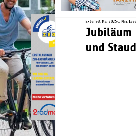
Extern
8. Mai 2025
1 Min. Les
Jubiläum 
und Stau