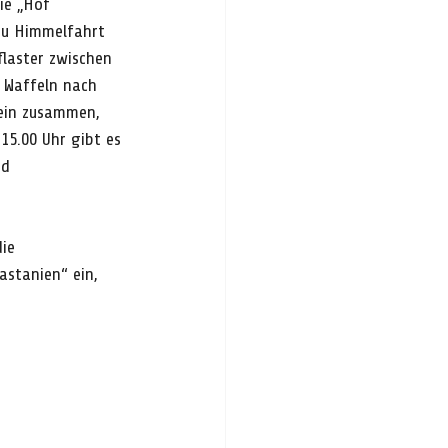
ie „Hof 
zu Himmelfahrt 
flaster zwischen 
 Waffeln nach 
ein zusammen, 
 15.00 Uhr gibt es 
nd 
ie 
stanien“ ein, 