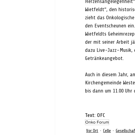
Herzensangelegenheit“,
Wietfeldt“, den histor
zieht das Onkologische
den Eventscheunen ein.
Wietfeldts Geheimreze
der mit seiner Arbeit j
dazu Live-Jazz-Musik, 
Getränkeangebot.
Auch in diesem Jahr, am
Kirchengemeinde Wester
bis dann um 11.00 Uhr 
Text: OFC
Onko Forum
Vor Ort
Celle
Gesellscha