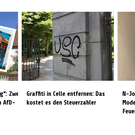
g“: Zwei
Graffiti in Celle entfernen: Das
N-Jo
n AfD-
kostet es den Steuerzahler
Mode
Feue