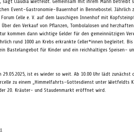
 sagt Claudia Wietfeldt. Gemeinsam mit ihrem Mann betreibt s
ischen Event-Gastronomie-Bauernhof in Bennebostel. Jährlich 
 Forum Celle e. V. auf dem lauschigen Innenhof mit Kopfsteinp
 Über den Verkauf von Pflanzen, Tombolalosen und herzhaften
ptur kommen dann wichtige Gelder für den gemeinnützigen Ver
ährlich rund 1000 an Krebs erkrankte Celler*innen begleitet. Bis
ein Bastelangebot für Kinder und ein reichhaltiges Speisen- u
 29.05.2025, ist es wieder so weit. Ab 10.00 Uhr lädt zunächst d
celle zu einem „Himmelfahrts-Gottesdienst unter Wietfeldts Ka
der 20. Kräuter- und Staudenmarkt eröffnet wird.
ft