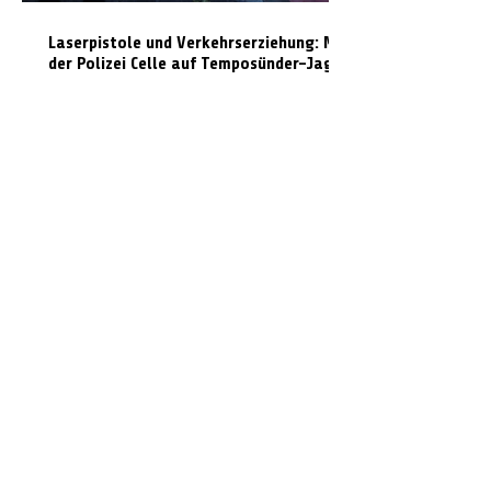
Laserpistole und Verkehrserziehung: Mit
der Polizei Celle auf Temposünder-Jagd
Unterwegs mit 1,7 Promille: Radfahrer
pöbelt Polizei an und zeigt Mittelfinger