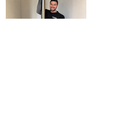
N-Joy-Challenge in Celle: Moderator
rutscht 143 Mal die Feuerwehrstange
runter