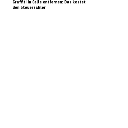
Graffiti in Celle entfernen: Das kostet es
den Steuerzahler
N-Joy-Challenge in Celle: Moderator
rutscht 143 Mal die Feuerwehrstange
runter